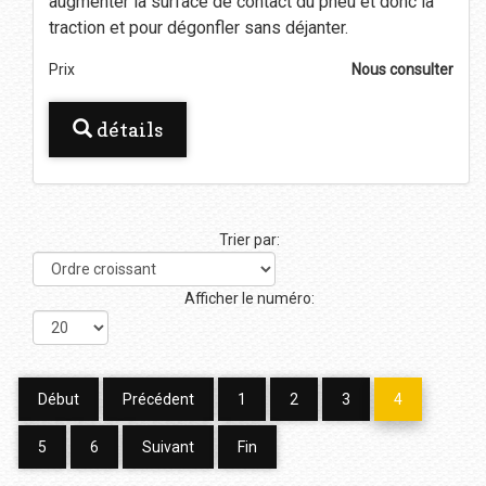
augmenter la surface de contact du pneu et donc la
traction et pour dégonfler sans déjanter.
Prix
Nous consulter
détails
Trier par:
Afficher le numéro:
Début
Précédent
1
2
3
4
5
6
Suivant
Fin