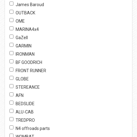
James Baroud
OUTBACK
OME
MARINA4x4
GaZell
GARMIN
IRONMAN
BF GOODRICH
FRONT RUNNER
GLOBE
STEREANCE
AFN
BEDSLIDE
ALU-CAB
TREDPRO
N4 offroads parts
WOMBAT