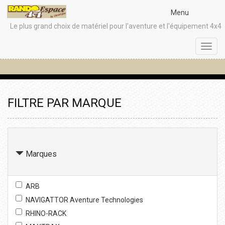
Menu
Le plus grand choix de matériel pour l'aventure et l'équipement 4x4
Toggl
navig
FILTRE PAR MARQUE
Marques
ARB
NAVIGATTOR Aventure Technologies
RHINO-RACK