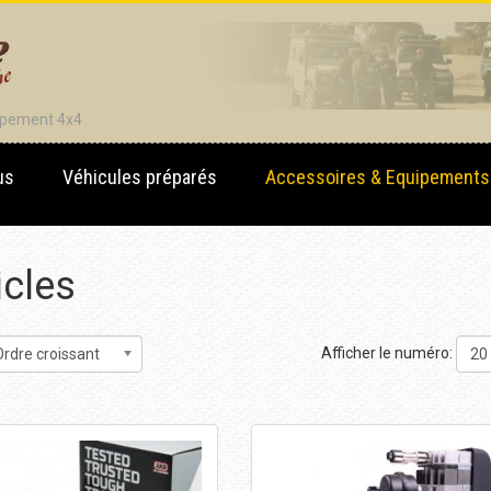
uipement 4x4
us
Véhicules préparés
Accessoires & Equipements
icles
Afficher le numéro:
rdre croissant
20