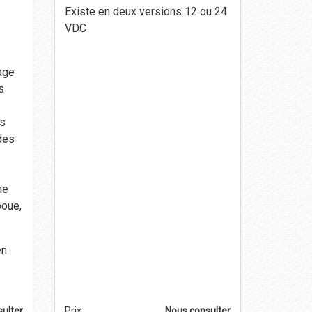
Existe en deux versions 12 ou 24
VDC
age
s
es
des
-
ne
boue,
en
ulter
Prix
Nous consulter