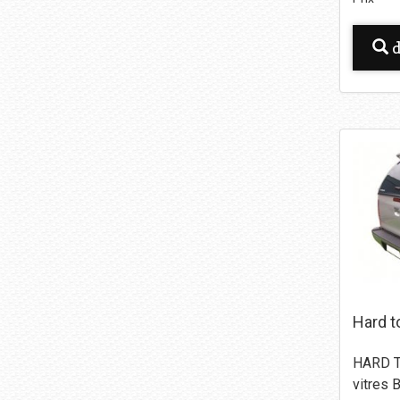
d
Hard t
HARD T
vitres 