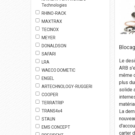
Technologies
RHINO-RACK
MAXTRAX
TECINOX
MEYER
DONALDSON
Blocag
SAFARI
Le desi
LRA
ARB s'e
WAECO DOMETIC
même da
ENGEL
plus du
ARTECHNOLOGY-RUGGERI
solide
COOPER
interne
TERRATRIP
matéria
La dern
TRANS4x4
nouvea
STAUN
d'accou
EMS CONCEPT
carter d