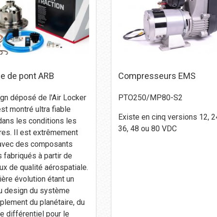
e de pont ARB
Compresseurs EMS
gn déposé de l'Air Locker
PTO250/MP80-S2
st montré ultra fiable
Existe en cinq versions 12, 2
ns les conditions les
36, 48 ou 80 VDC
res. Il est extrêmement
 avec des composants
s fabriqués à partir de
ux de qualité aérospatiale.
ière évolution étant un
u design du système
plement du planétaire, du
e différentiel pour le