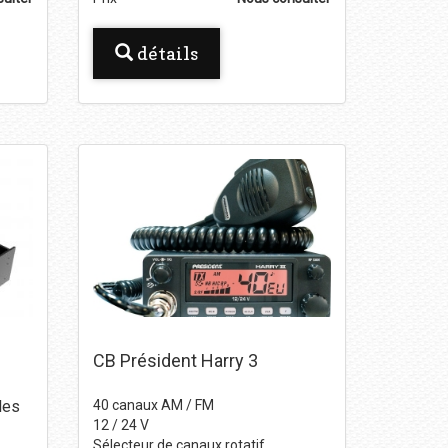
détails
CB Président Harry 3
les
40 canaux AM / FM
12 / 24 V
Sélecteur de canaux rotatif