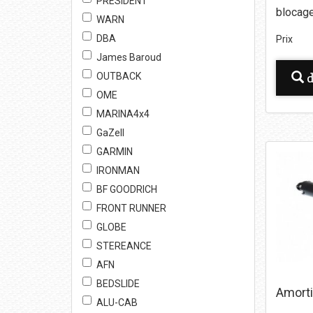
PRESIDENT
blocage
WARN
DBA
Prix
James Baroud
d
OUTBACK
OME
MARINA4x4
GaZell
GARMIN
IRONMAN
BF GOODRICH
FRONT RUNNER
GLOBE
STEREANCE
AFN
BEDSLIDE
Amort
ALU-CAB