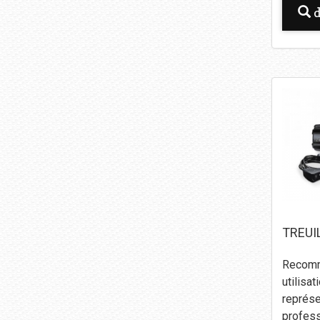
d
TREUI
Recomm
utilisat
représe
profess