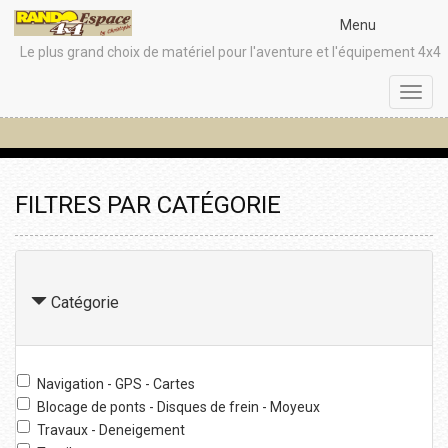
Menu
Le plus grand choix de matériel pour l'aventure et l'équipement 4x4
Toggl
navig
FILTRES PAR CATÉGORIE
Catégorie
Navigation - GPS - Cartes
Blocage de ponts - Disques de frein - Moyeux
Travaux - Deneigement