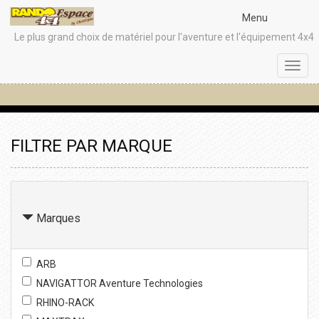
Menu
Le plus grand choix de matériel pour l'aventure et l'équipement 4x4
Toggl
navig
FILTRE PAR MARQUE
Marques
ARB
NAVIGATTOR Aventure Technologies
RHINO-RACK