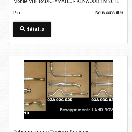
Mobile VHF RADIO-AMATEUR KENWOOD TM 281E
Prix
Nous consulter
détails
Echappements Tecinox Equinox