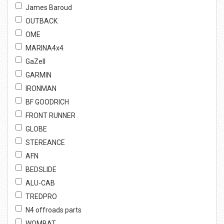
James Baroud
OUTBACK
OME
MARINA4x4
GaZell
GARMIN
IRONMAN
BF GOODRICH
FRONT RUNNER
GLOBE
STEREANCE
AFN
BEDSLIDE
ALU-CAB
TREDPRO
N4 offroads parts
WOMBAT