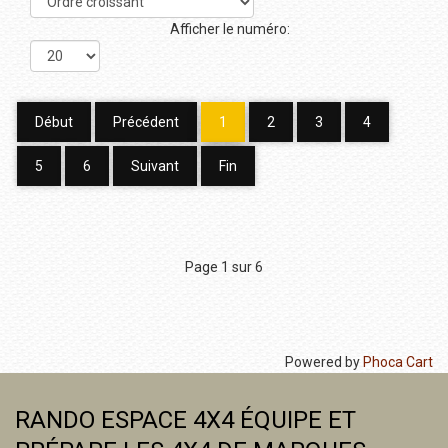
Afficher le numéro:
Début
Précédent
1
2
3
4
5
6
Suivant
Fin
Page 1 sur 6
Powered by
Phoca Cart
RANDO ESPACE 4X4 ÉQUIPE ET