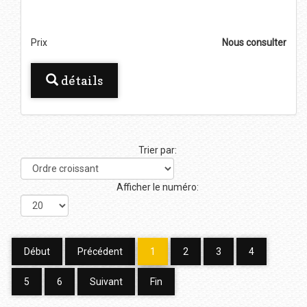
Prix
Nous consulter
détails
Trier par:
Afficher le numéro:
Début
Précédent
1
2
3
4
5
6
Suivant
Fin